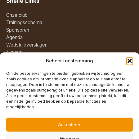
Snelle Links
Onze club
Trainingsschema
Sponsoren
Agenda
Wedstrijdverslagen
Nieuws
Beheer toestemming
Volg ons
Om de beste ervaringen te bieden, gebruiken wij technologieën
zoals cookies om informatie over je apparaat op te slaan en/of te
raadplegen. Door in te stemmen met deze technologieën kunnen wij
gegevens zoals surfgedrag of unieke ID's op deze site verwerken.
Als je geen toestemming geeft of uw toestemming intrekt, kan dit
een nadelige invloed hebben op bepaalde functies en
Blijf op de hoogte van al het nieuws,
mogelijkheden.
wedstrijden en gezellige
clubactiviteiten!
Accepteren
Weigeren