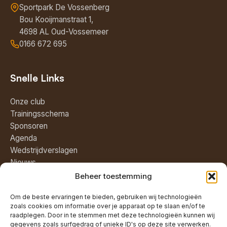
Sportpark De Vossenberg
Bou Kooijmanstraat 1,
4698 AL Oud-Vossemeer
0166 672 695
Snelle Links
Onze club
Trainingsschema
Sponsoren
Agenda
Wedstrijdverslagen
Nieuws
Beheer toestemming
Volg ons
Om de beste ervaringen te bieden, gebruiken wij technologieën
zoals cookies om informatie over je apparaat op te slaan en/of te
raadplegen. Door in te stemmen met deze technologieën kunnen wij
gegevens zoals surfgedrag of unieke ID's op deze site verwerken.